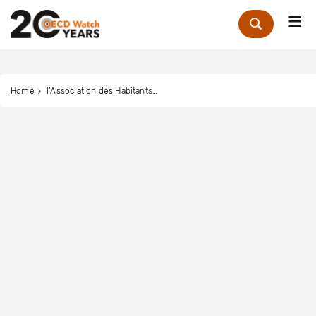
Me
Zoek
Home
l’Association des Habitants de Ndogpassi I, II et III