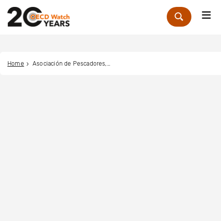
Me
Zoek
Home
Asociación de Pescadores, Fundadores, Armadores y Estibadores Artesanales