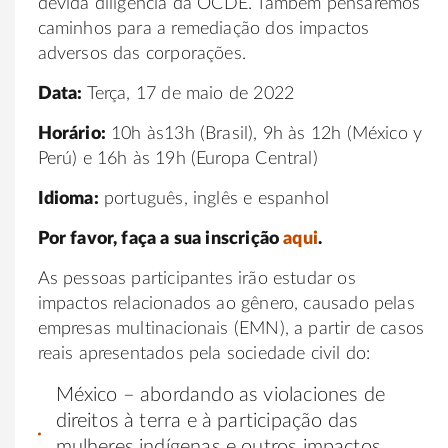
devida diligência da OCDE. Também pensaremos
caminhos para a remediação dos impactos
adversos das corporações.
Data:
Terça, 17 de maio de 2022
Horário:
10h às13h (Brasil), 9h às 12h (México y
Perú) e 16h às 19h (Europa Central)
Idioma:
português, inglês e espanhol
Por favor, faça a sua inscrição
aqui
.
As pessoas participantes irão estudar os
impactos relacionados ao gênero, causado pelas
empresas multinacionais (EMN), a partir de casos
reais apresentados pela sociedade civil do:
México – abordando as violaciones de
direitos à terra e à participação das
mulheres indígenas e outros impactos