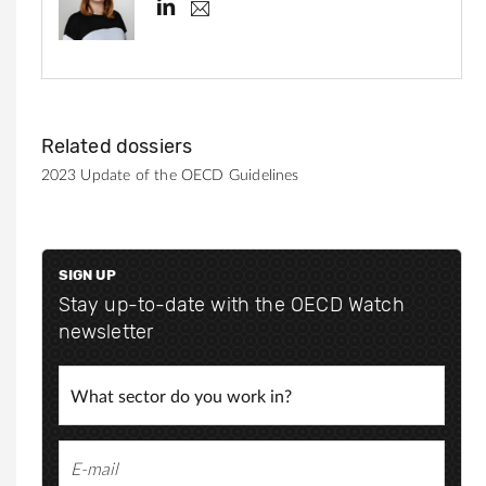
h
h
.
t
g
t
r
e
p
e
s
p
:
@
Related dossiers
s
/
2023 Update of the OECD Guidelines
o
/
m
o
w
.
w
n
SIGN UP
w
l
Stay up-to-date with the OECD Watch
.
newsletter
l
i
n
k
e
d