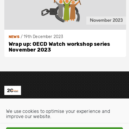
/
19th December 2023
NEWS
Wrap up: OECD Watch workshop series
November 2023
Contact us
We use cookies to optimise your experience and
Email:
info@oecdwatch.org
improve our website.
V
V