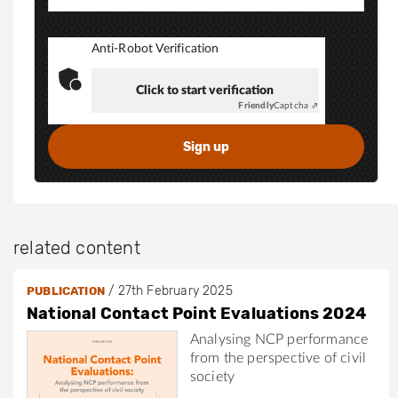
i
n
.
Anti-Robot Verification
c
Click to start verification
o
Friendly
Captcha ⇗
m
/
i
n
/
h
related content
a
n
/
27th February 2025
PUBLICATION
n
National Contact Point Evaluations 2024
a
h
Analysing NCP performance
from the perspective of civil
-
society
g