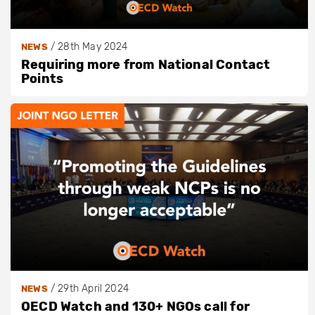
/
28th May 2024
NEWS
Requiring more from National Contact
Points
/
29th April 2024
NEWS
OECD Watch and 130+ NGOs call for